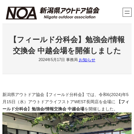
内
容
を
ス
キ
【フィールド分科会】勉強会/情報
ッ
プ
交換会 中越会場を開催しました
お知らせ
2024年5月17日
事務局
新潟県アウトドア協会【フィールド分科会】では、令和6(2024)年5
月15日（水）アウトドアライフストアWEST長岡店を会場に
【フィ
ールド分科会】勉強会/情報交換会 中越会場
を開催しました。