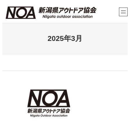
内
容
を
ス
キ
2025年3月
ッ
プ