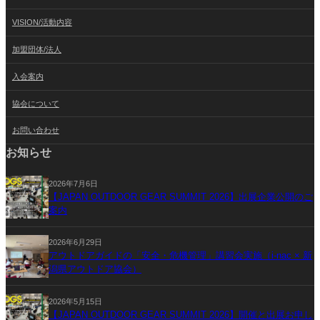
VISION/活動内容
加盟団体/法人
入会案内
協会について
お問い合わせ
お知らせ
2026年7月6日
【JAPAN OUTDOOR GEAR SUMMIT 2026】出展企業公開のご
案内
2026年6月29日
アウトドアガイドの「安全・危機管理」講習会実施（i-nac × 新
潟県アウトドア協会）
2026年5月15日
【JAPAN OUTDOOR GEAR SUMMIT 2026】開催と出展お申し